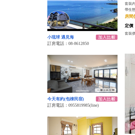
套裝
帶生
房間價
定價
套裝價格
小琉球 遇見海
訂房電話：08-8612850
今天有約(包棟民宿)
訂房電話：0955819985(line)