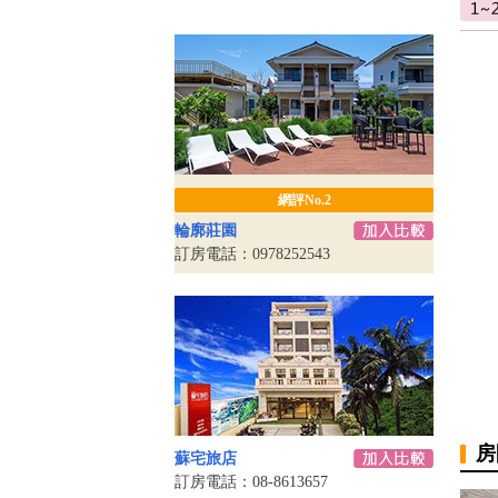
網評No.2
輪廓莊園
訂房電話：0978252543
房
蘇宅旅店
訂房電話：08-8613657