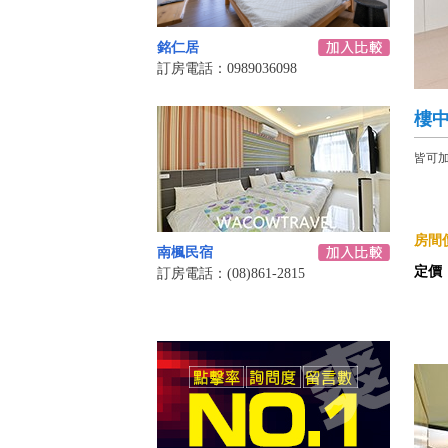
銘仁居
訂房電話：0989036098
樓
皆可
房間價
南楓民宿
定價
訂房電話：(08)861-2815