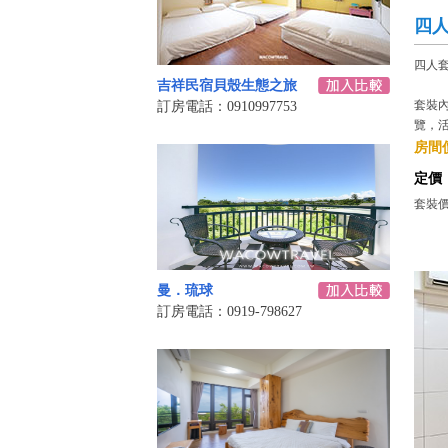
四人
四人
吉祥民宿貝殼生態之旅
套裝
訂房電話：0910997753
覽，
房間價
定價
套裝價格
曼．琉球
訂房電話：0919-798627