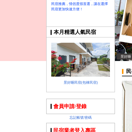
民宿推薦，情侶度假首選，讓在選擇
民宿更加快速方便！
本月精選人氣民宿
景好睡
民
景好睡民宿(包棟民宿)
會員申請/登錄
忘記帳號/密碼
民宿業者登入專區