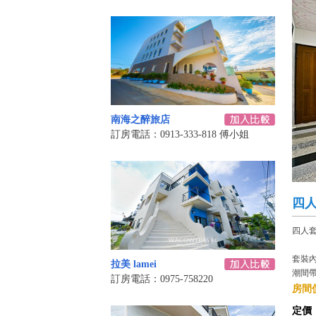
南海之醉旅店
訂房電話：0913-333-818 傅小姐
四
四人
套裝
拉美 lamei
潮間
訂房電話：0975-758220
房間價
定價