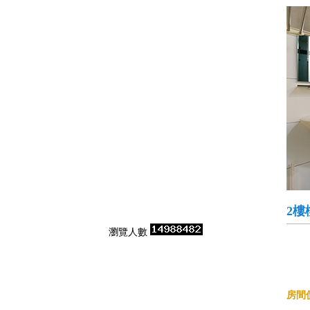
2樓
瀏覽人數
房間價