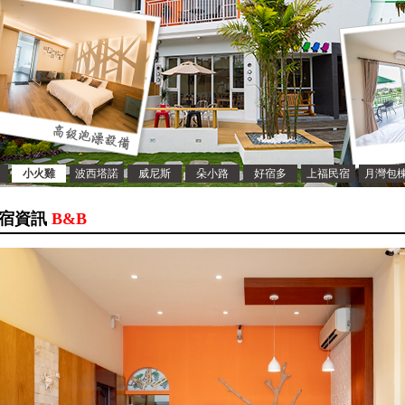
小火雞
波西塔諾
威尼斯
朵小路
好宿多
上福民宿
月灣包
宿資訊
B&B