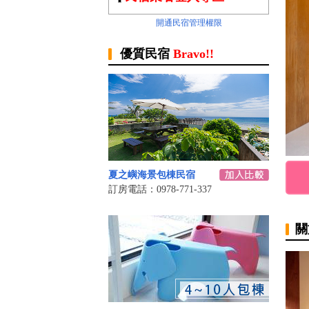
開通民宿管理權限
優質民宿
Bravo!!
夏之嶼海景包棟民宿
訂房電話：0978-771-337
關