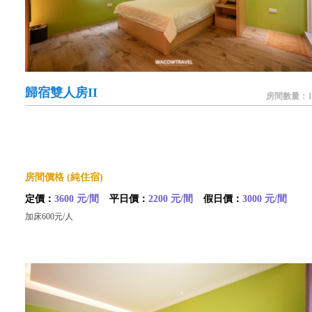
歸宿雙人房II
房間數量：1
房間價格 (純住宿)
定價：
3600 元/間
平日價：
2200 元/間
假日價：
3000 元/間
加床600元/人