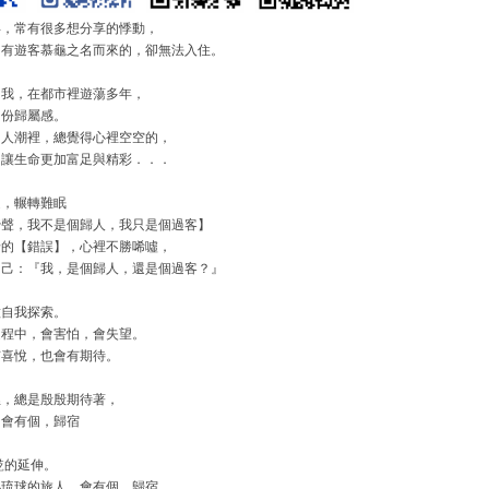
年，常有很多想分享的悸動，
常有遊客慕龜之名而來的，卻無法入住。
的我，在都市裡遊蕩多年，
了份歸屬感。
的人潮裡，總覺得心裡空空的，
，讓生命更加富足與精彩．．．
迴，輾轉難眠
蹄聲，我不是個歸人，我只是個過客】
予的【錯誤】，心裡不勝唏噓，
自己：『我，是個歸人，還是個過客？』
種自我探索。
過程中，會害怕，會失望。
有喜悅，也會有期待。
裡，總是殷殷期待著，
，會有個，歸宿
墘的延伸。
小琉球的旅人，會有個，歸宿。