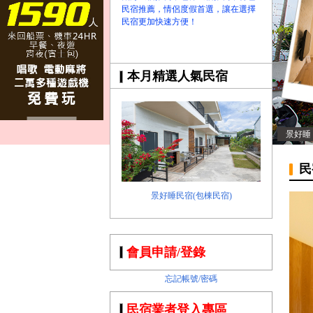
民宿推薦，情侶度假首選，讓在選擇
民宿更加快速方便！
本月精選人氣民宿
景好睡
民
景好睡民宿(包棟民宿)
會員申請/登錄
忘記帳號/密碼
民宿業者登入專區