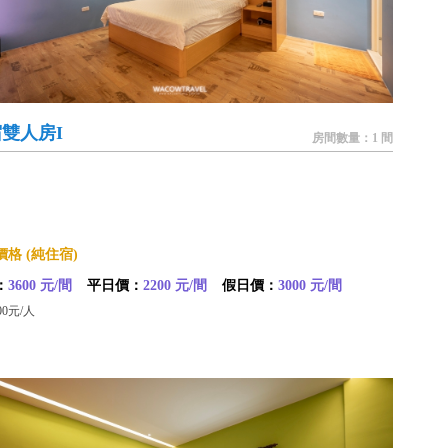
雙人房I
房間數量：1 間
格 (純住宿)
：
3600 元/間
平日價：
2200 元/間
假日價：
3000 元/間
00元/人