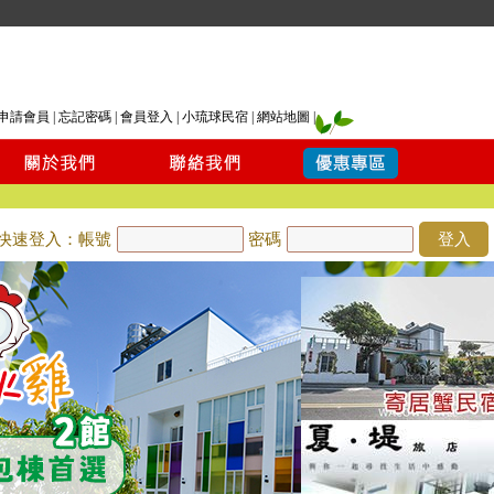
申請會員
|
忘記密碼
|
會員登入
|
小琉球民宿
|
網站地圖
|
快速登入：帳號
密碼
登入