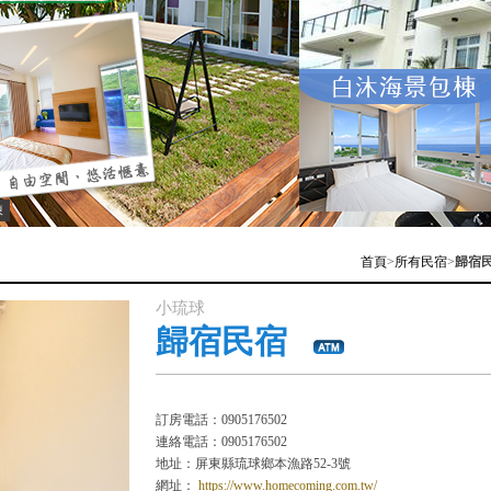
棟
首頁
>
所有民宿
>
歸宿
小琉球
歸宿民宿
訂房電話：0905176502
連絡電話：0905176502
地址：屏東縣琉球鄉本漁路52-3號
網址：
https://www.homecoming.com.tw/