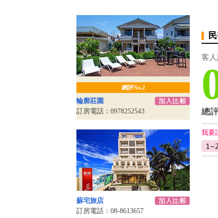
民
客人
網評No.2
輪廓莊園
總
訂房電話：0978252543
我要
蘇宅旅店
訂房電話：08-8613657