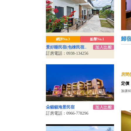
歸宿
網評No.3
點擊No.1
景好睡民宿(包棟民宿..
訂房電話：0938-134256
房間價
定價
加床6
朵貓貓海景民宿
訂房電話：0966-778296