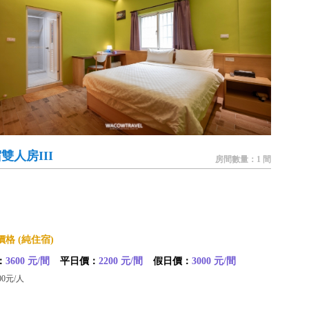
雙人房III
房間數量：1 間
格 (純住宿)
：
3600 元/間
平日價：
2200 元/間
假日價：
3000 元/間
00元/人