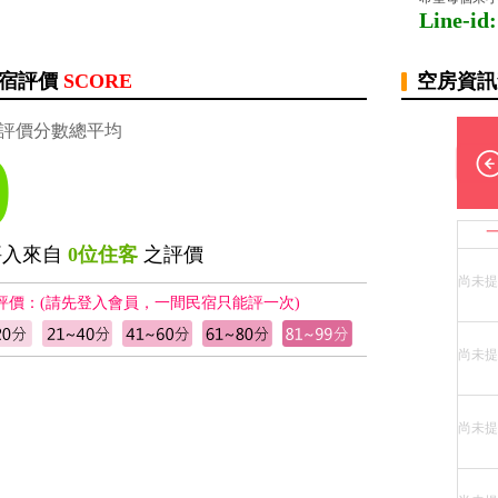
Line-id
宿評價
SCORE
空房資
評價分數總平均
0
評入來自
0位住客
之評價
尚未提
評價：(請先登入會員，一間民宿只能評一次)
尚未提
尚未提