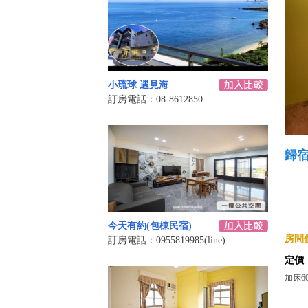
小琉球 遇見海
訂房電話：08-8612850
歸宿
今天有約(包棟民宿)
房間價
訂房電話：0955819985(line)
定價
加床6