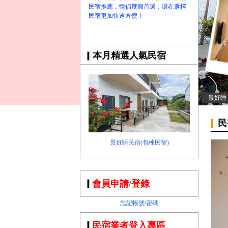
民宿推薦，情侶度假首選，讓在選擇
民宿更加快速方便！
本月精選人氣民宿
景好睡
民
景好睡民宿(包棟民宿)
會員申請/登錄
忘記帳號/密碼
民宿業者登入專區