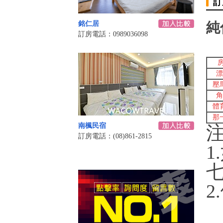
訂
銘仁居
純
訂房電話：0989036098
漂
壓
角
體
那
南楓民宿
訂房電話：(08)861-2815
1
2