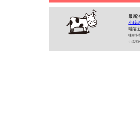
最新
小琉
哇靠新
哇靠小琉球民
小琉球民宿 