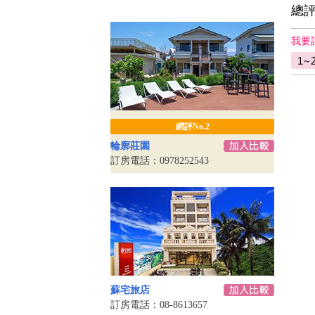
總
我要
網評No.2
輪廓莊園
訂房電話：0978252543
蘇宅旅店
訂房電話：08-8613657