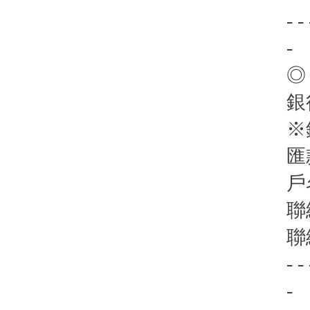
- - 
-
◎
銀
※
匯
戶
聯
聯
- - 
-