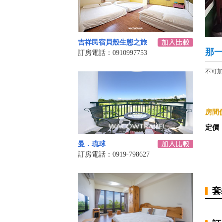
吉祥民宿貝殼生態之旅
那
訂房電話：0910997753
不可
房間價
定價
曼．琉球
訂房電話：0919-798627
套