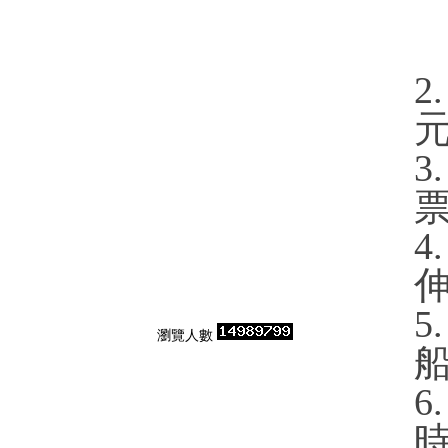
2
3
票
5
瀏覽人數