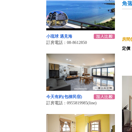
角
小琉球 遇見海
房間價
訂房電話：08-8612850
定價
今天有約(包棟民宿)
訂房電話：0955819985(line)