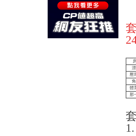
漂
壓
角
體
那
1