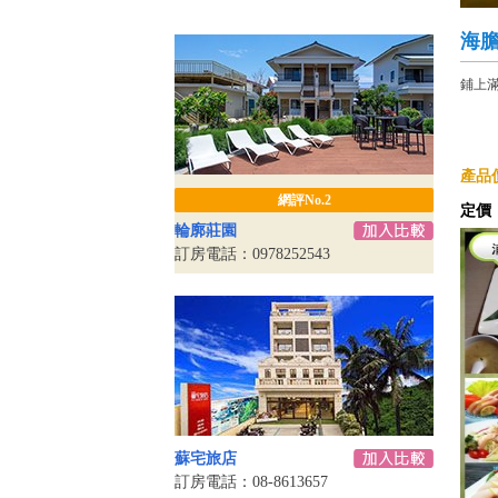
海
鋪上
產品
網評No.2
定價
輪廓莊園
訂房電話：0978252543
蘇宅旅店
訂房電話：08-8613657