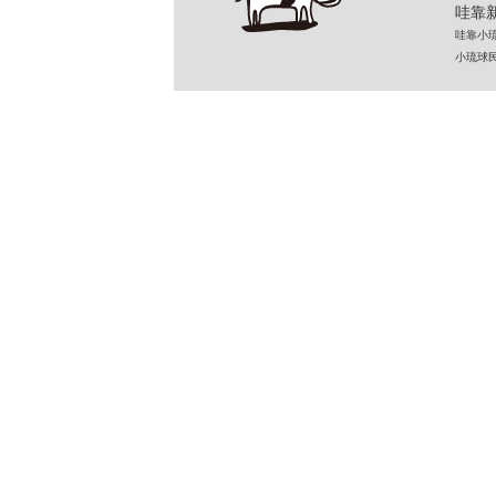
哇靠新
哇靠小琉球民
小琉球民宿 