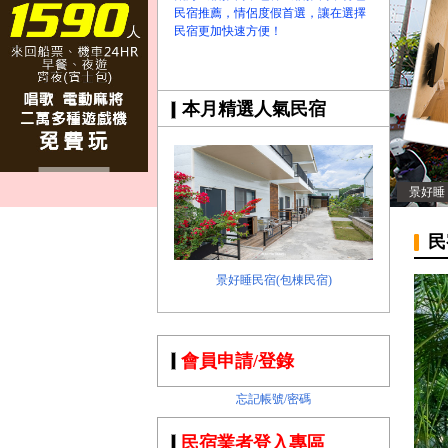
民宿推薦，情侶度假首選，讓在選擇
民宿更加快速方便！
本月精選人氣民宿
景好睡
民
景好睡民宿(包棟民宿)
會員申請/登錄
忘記帳號/密碼
民宿業者登入專區