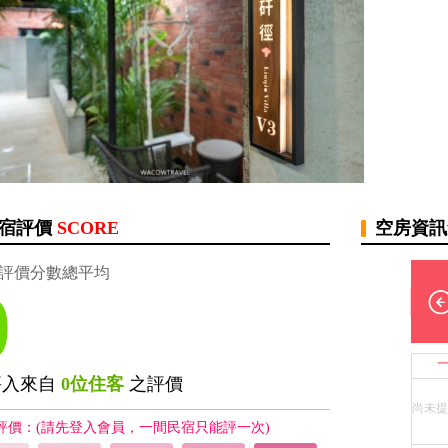
宿評價
SCORE
空房資
評價分數總平均
0
評入來自
0位住客
之評價
尚未提
評價：(請先登入會員，一間民宿只能評一次)