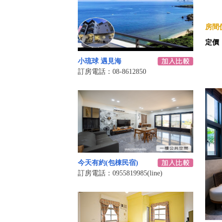
房間價
定價
小琉球 遇見海
訂房電話：08-8612850
今天有約(包棟民宿)
訂房電話：0955819985(line)