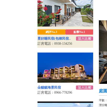
網評No.3
點擊No.1
景好睡民宿(包棟民宿..
訂房電話：0938-134256
朵貓貓海景民宿
庭園
訂房電話：0966-778296
坪數：
溼分