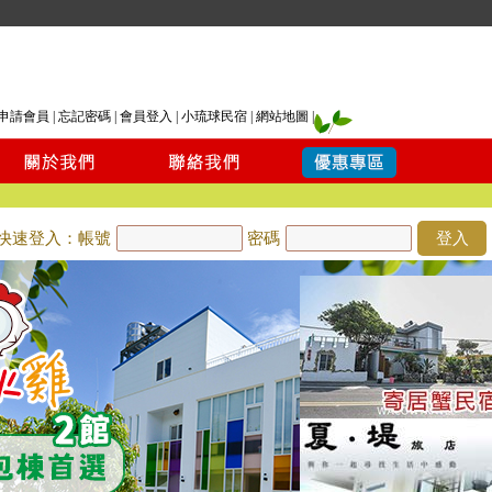
申請會員
|
忘記密碼
|
會員登入
|
小琉球民宿
|
網站地圖
|
快速登入：帳號
密碼
登入