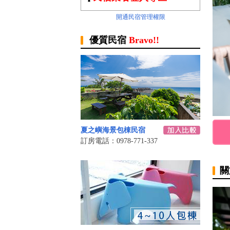
開通民宿管理權限
優質民宿
Bravo!!
夏之嶼海景包棟民宿
訂房電話：0978-771-337
關