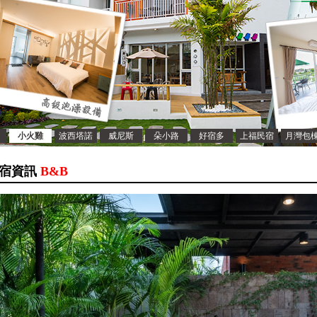
小火雞
波西塔諾
威尼斯
朵小路
好宿多
上福民宿
月灣包
宿資訊
B&B