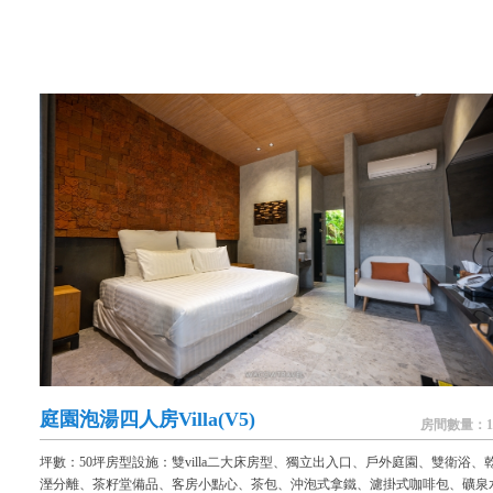
庭園泡湯四人房Villa(V5)
房間數量：1
坪數：50坪房型設施：雙villa二大床房型、獨立出入口、戶外庭園、雙衛浴、
溼分離、茶籽堂備品、客房小點心、茶包、沖泡式拿鐵、濾掛式咖啡包、礦泉