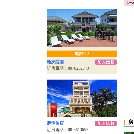
網評No.2
輪廓莊園
訂房電話：0978252543
房
蘇宅旅店
訂房電話：08-8613657