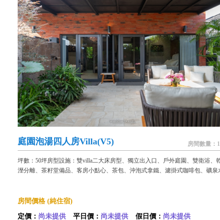
庭園泡湯四人房Villa(V5)
房間數量：1
坪數：50坪房型設施：雙villa二大床房型、獨立出入口、戶外庭園、雙衛浴、
溼分離、茶籽堂備品、客房小點心、茶包、沖泡式拿鐵、濾掛式咖啡包、礦泉
房間價格 (純住宿)
定價：
尚未提供
平日價：
尚未提供
假日價：
尚未提供