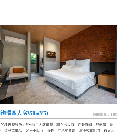
泡湯四人房Villa(V5)
房間數量：1 間
50坪房型設施：雙villa二大床房型、獨立出入口、戶外庭園、雙衛浴、乾
離、茶籽堂備品、客房小點心、茶包、沖泡式拿鐵、濾掛式咖啡包、礦泉水