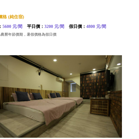
格 (純住宿)
：
5600 元/間
平日價：
3200 元/間
假日價：
4800 元/間
為農曆年節價期，暑假價格為假日價