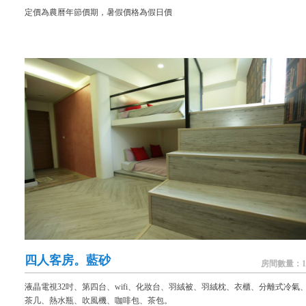
定價為農曆年節價期，暑假價格為假日價
四人客房。藍砂
房間數量：1
液晶電視32吋、第四台、wifi、化妝台、羽絨被、羽絨枕、衣櫃、分離式冷氣
茶几、熱水瓶、吹風機、咖啡包、茶包。