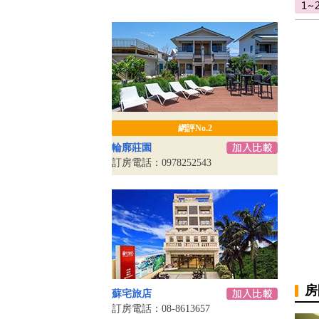
網評No.2
輪廓莊園
訂房電話：0978252543
房
蘇宅旅店
訂房電話：08-8613657