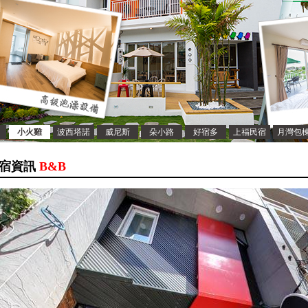
小火雞
波西塔諾
威尼斯
朵小路
好宿多
上福民宿
月灣包
宿資訊
B&B