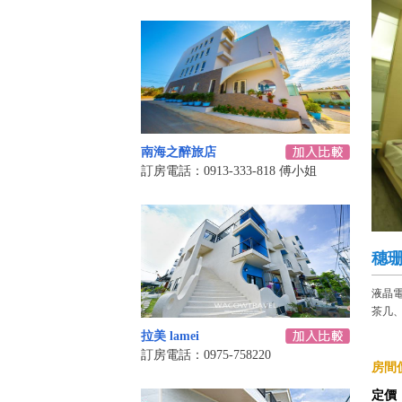
南海之醉旅店
訂房電話：0913-333-818 傅小姐
穗珊
液晶電
茶几
拉美 lamei
訂房電話：0975-758220
房間價
定價