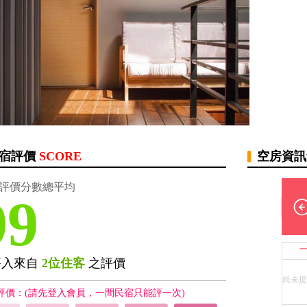
宿評價
SCORE
空房資
評價分數總平均
99
評入來自
2位住客
之評價
尚未提
評價：(請先登入會員，一間民宿只能評一次)