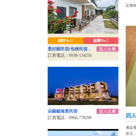
定價
網評No.3
點擊No.1
景好睡民宿(包棟民宿..
訂房電話：0938-134256
朵貓貓海景民宿
四
訂房電話：0966-778296
液晶電
茶几