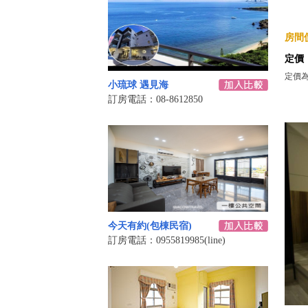
房間價
定價
定價
小琉球 遇見海
訂房電話：08-8612850
今天有約(包棟民宿)
訂房電話：0955819985(line)