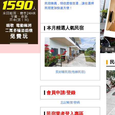
民宿推薦，情侶度假首選，讓在選擇
民宿更加快速方便！
本月精選人氣民宿
景好睡
民
景好睡民宿(包棟民宿)
會員申請/登錄
忘記帳號/密碼
民宿業者登入專區