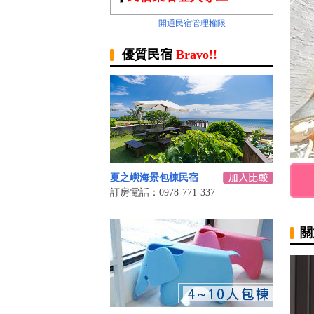
開通民宿管理權限
優質民宿
Bravo!!
夏之嶼海景包棟民宿
訂房電話：0978-771-337
關