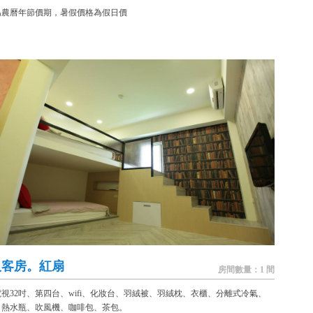
為農曆年節價期，暑假價格為假日價
人客房。紅扇
房間數量：1 間
視32吋、第四台、wifi、化妝台、羽絨被、羽絨枕、衣櫃、分離式冷氣、
、熱水瓶、吹風機、咖啡包、茶包。