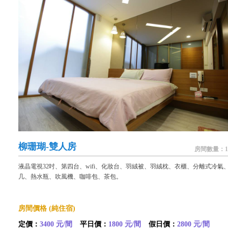
柳珊瑚-雙人房
房間數量：1
液晶電視32吋、第四台、wifi、化妝台、羽絨被、羽絨枕、衣櫃、分離式冷氣
几、熱水瓶、吹風機、咖啡包、茶包。
房間價格 (純住宿)
定價：
3400 元/間
平日價：
1800 元/間
假日價：
2800 元/間