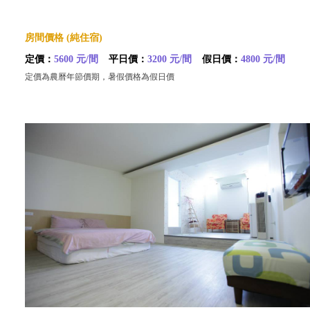
房間價格 (純住宿)
定價：
5600 元/間
平日價：
3200 元/間
假日價：
4800 元/間
定價為農曆年節價期，暑假價格為假日價