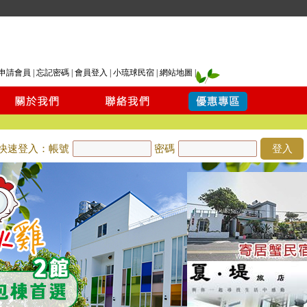
申請會員
|
忘記密碼
|
會員登入
|
小琉球民宿
|
網站地圖
|
快速登入：帳號
密碼
登入