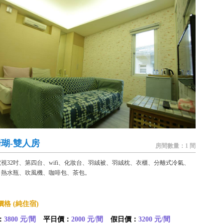
瑚-雙人房
房間數量：1 間
視32吋、第四台、wifi、化妝台、羽絨被、羽絨枕、衣櫃、分離式冷氣、
、熱水瓶、吹風機、咖啡包、茶包。
格 (純住宿)
：
3800 元/間
平日價：
2000 元/間
假日價：
3200 元/間