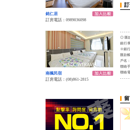
訂
銘仁居
訂房電話：0989036098
- - - - -
◎ 匯
銀行/
※銀行
匯款
戶名
聯絡
聯絡
南楓民宿
- - - - -
訂房電話：(08)861-2815
留