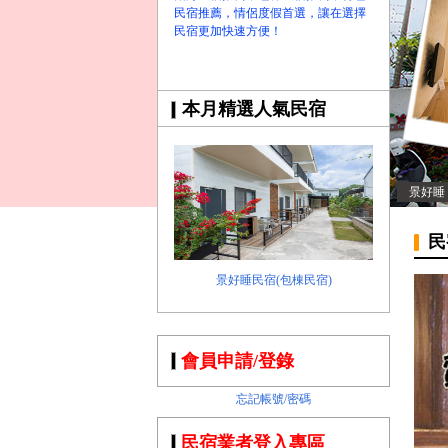
民宿推薦，情侶度假首選，讓在選擇
民宿更加快速方便！
本月精選人氣民宿
景好睡
民
景好睡民宿(包棟民宿)
會員申請/登錄
忘記帳號/密碼
民宿業者登入專區