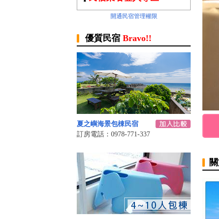
開通民宿管理權限
優質民宿
Bravo!!
夏之嶼海景包棟民宿
訂房電話：0978-771-337
關