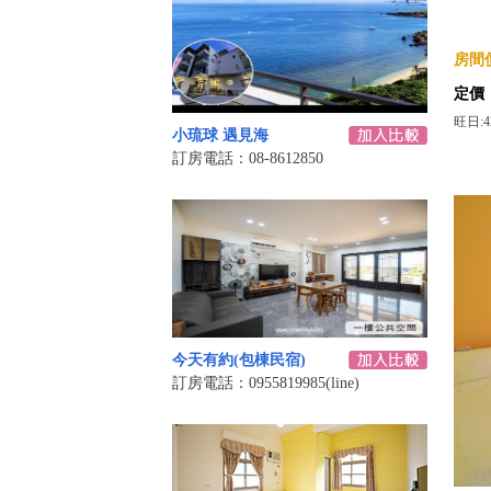
房間價
定價
旺日:4
小琉球 遇見海
訂房電話：08-8612850
今天有約(包棟民宿)
訂房電話：0955819985(line)