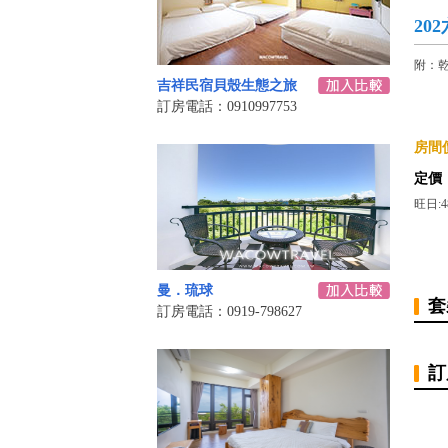
20
附：乾
吉祥民宿貝殼生態之旅
訂房電話：0910997753
房間價
定價
旺日:4
曼．琉球
套
訂房電話：0919-798627
訂