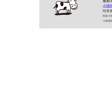
最新
小琉
哇靠新
哇靠小琉球民
小琉球民宿 