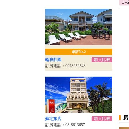
網評No.2
輪廓莊園
訂房電話：0978252543
房
蘇宅旅店
訂房電話：08-8613657