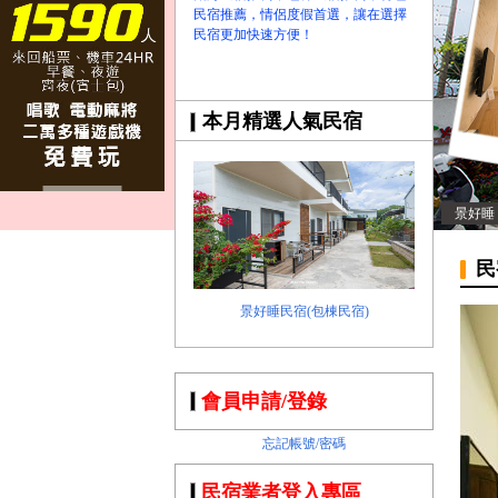
民宿推薦，情侶度假首選，讓在選擇
民宿更加快速方便！
本月精選人氣民宿
景好睡
民
景好睡民宿(包棟民宿)
會員申請/登錄
忘記帳號/密碼
民宿業者登入專區