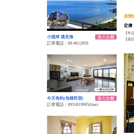
房間價
定價
【平
小琉球 遇見海
【假
訂房電話：08-8612850
今天有約(包棟民宿)
訂房電話：0955819985(line)