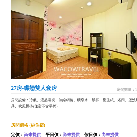
27房-蝶戀雙人套房
房間數量：1
房間設備：冷氣、液晶電視、無線網路、礦泉水、紙杯、衛生紙、浴廁、盥洗
具、吹風機(純住宿不含早餐)
房間價格 (純住宿)
定價：
尚未提供
平日價：
尚未提供
假日價：
尚未提供