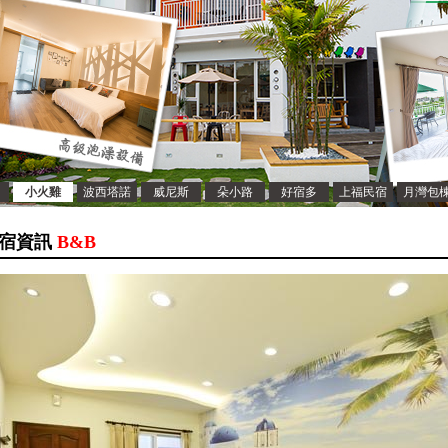
小火雞
波西塔諾
威尼斯
朵小路
好宿多
上福民宿
月灣包
宿資訊
B&B