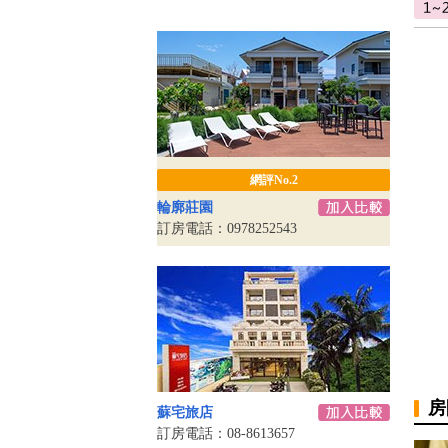
網評No.2
輪廓莊園
訂房電話：0978252543
房
蘇宅旅店
訂房電話：08-8613657