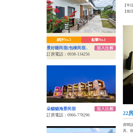
【平
【假
網評No.3
點擊No.1
景好睡民宿(包棟民宿..
訂房電話：0938-134256
朵貓貓海景民宿
22
訂房電話：0966-778296
房間
具、吹