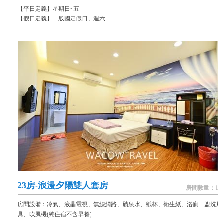
【平日定義】星期日~五
【假日定義】一般國定假日、週六
23房-浪漫夕陽雙人套房
房間數量：1
房間設備：冷氣、液晶電視、無線網路、礦泉水、紙杯、衛生紙、浴廁、盥洗
具、吹風機(純住宿不含早餐)