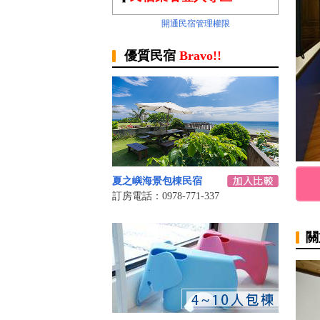
開通民宿管理權限
優質民宿
Bravo!!
夏之嶼海景包棟民宿
訂房電話：0978-771-337
關