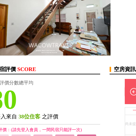
宿評價
SCORE
空房資
評價分數總平均
80
評入來自
38位住客
之評價
尚未提
評價：(請先登入會員，一間民宿只能評一次)