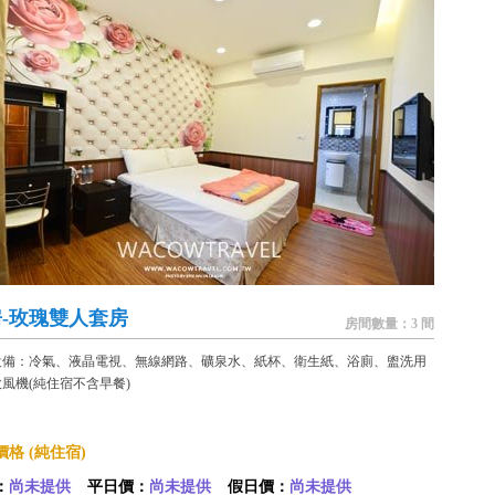
房-玫瑰雙人套房
房間數量：3 間
設備：冷氣、液晶電視、無線網路、礦泉水、紙杯、衛生紙、浴廁、盥洗用
風機(純住宿不含早餐)
格 (純住宿)
：
尚未提供
平日價：
尚未提供
假日價：
尚未提供