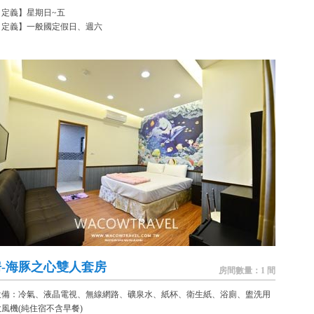
日定義】星期日~五
日定義】一般國定假日、週六
房-海豚之心雙人套房
房間數量：1 間
設備：冷氣、液晶電視、無線網路、礦泉水、紙杯、衛生紙、浴廁、盥洗用
風機(純住宿不含早餐)