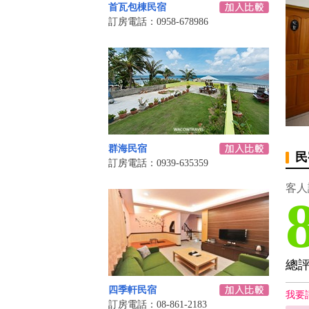
首瓦包棟民宿
訂房電話：0958-678986
群海民宿
民
訂房電話：0939-635359
客人
總
四季軒民宿
我要
訂房電話：08-861-2183