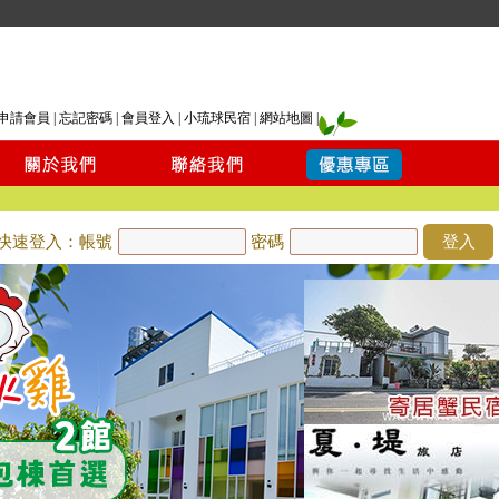
申請會員
|
忘記密碼
|
會員登入
|
小琉球民宿
|
網站地圖
|
快速登入：帳號
密碼
登入