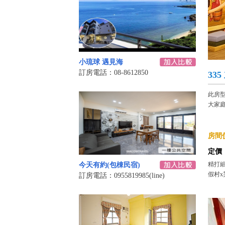
小琉球 遇見海
訂房電話：08-8612850
33
此房
大家
房間價
定價
精打細
今天有約(包棟民宿)
假村x
訂房電話：0955819985(line)