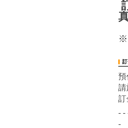
訂
真
※
訂
預
請
訂
- - 
-