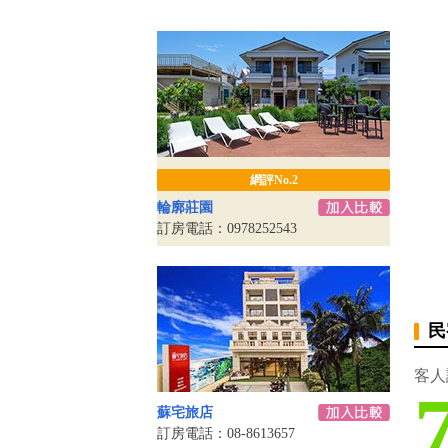
網評No.2
輪廓莊園
訂房電話：0978252543
民
客人
蘇宅旅店
訂房電話：08-8613657