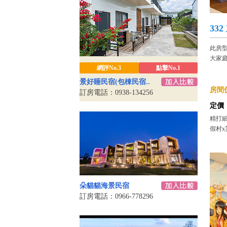
33
此房
大家
網評No.3
點擊No.1
景好睡民宿(包棟民宿..
房間價
訂房電話：0938-134256
定價
精打細
假村x
朵貓貓海景民宿
訂房電話：0966-778296