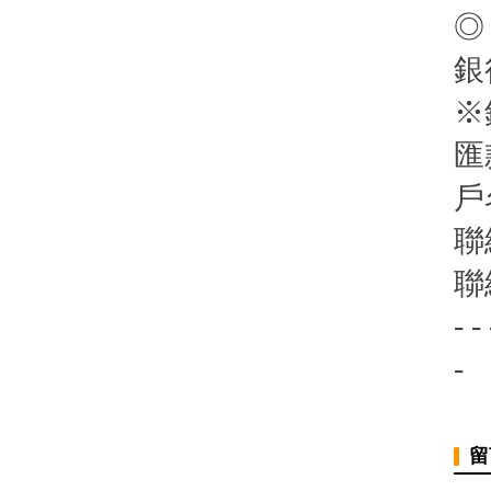
◎
銀
※
匯
戶
聯
聯
- - 
-
留