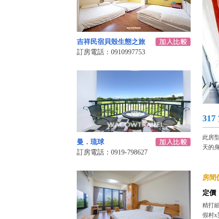
吉祥民宿貝殼生態之旅
訂房電話：0910997753
31
此房
曼．琉球
天的
訂房電話：0919-798627
房間價
定價
精打細
假村x