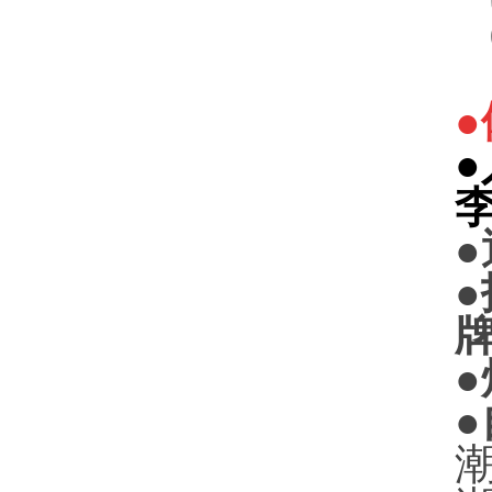
●
●
●