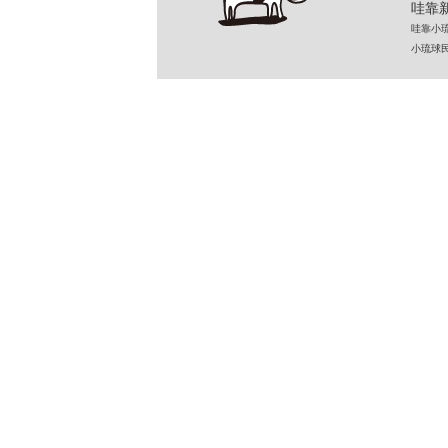
哇靠新
哇靠小琉球民
小琉球民宿 