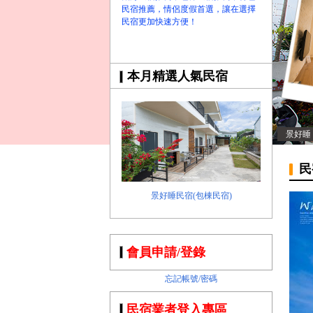
民宿推薦，情侶度假首選，讓在選擇
民宿更加快速方便！
本月精選人氣民宿
景好睡
民
景好睡民宿(包棟民宿)
會員申請/登錄
忘記帳號/密碼
民宿業者登入專區