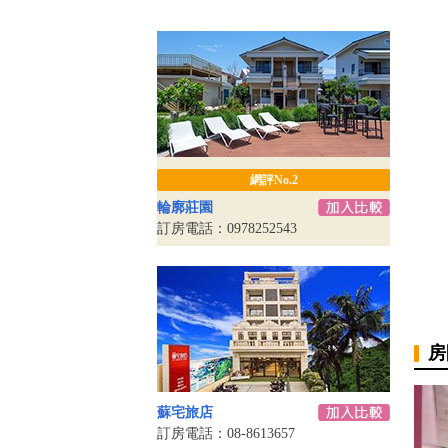
網評No.2
輪廓莊園
訂房電話：0978252543
房
蘇宅旅店
訂房電話：08-8613657