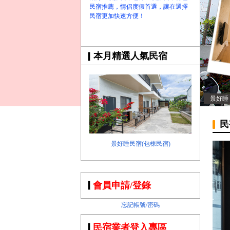
民宿推薦，情侶度假首選，讓在選擇
民宿更加快速方便！
本月精選人氣民宿
景好睡
民
景好睡民宿(包棟民宿)
會員申請/登錄
忘記帳號/密碼
民宿業者登入專區