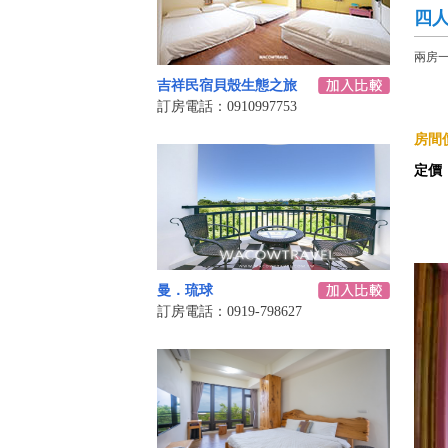
四人
兩房
吉祥民宿貝殼生態之旅
訂房電話：0910997753
房間價
定價
曼．琉球
訂房電話：0919-798627