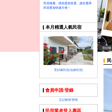
民宿推薦，情侶度假首選，讓在選擇
民宿更加快速方便！
本月精選人氣民宿
景好睡
民
景好睡民宿(包棟民宿)
會員申請/登錄
忘記帳號/密碼
民宿業者登入專區