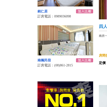
銘仁居
訂房電話：0989036098
四人
兩房
房間價
南楓民宿
定價
訂房電話：(08)861-2815