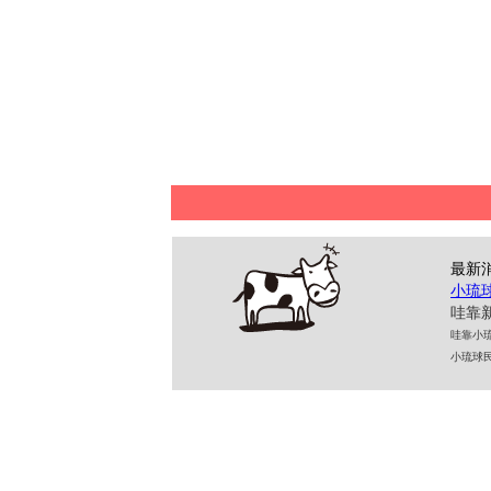
最新
小琉
哇靠新
哇靠小琉球民
小琉球民宿 