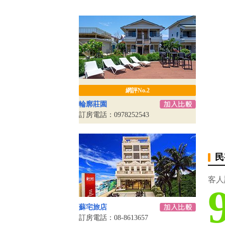
網評No.2
輪廓莊園
訂房電話：0978252543
民
客人
蘇宅旅店
訂房電話：08-8613657