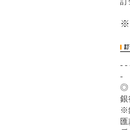
訂
※
訂
- - 
-
◎
銀
※
匯