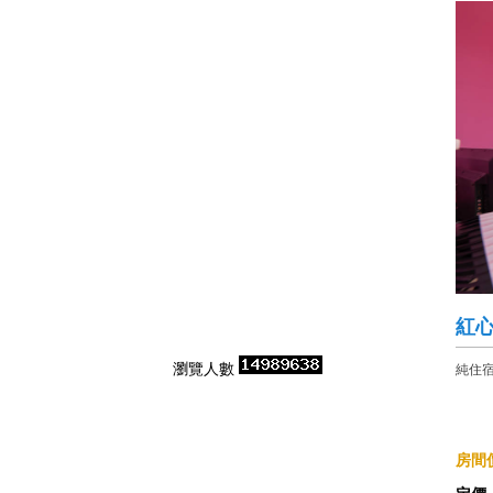
紅
瀏覽人數
純住
房間價