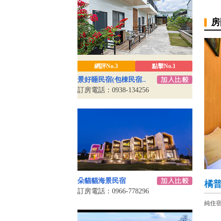
房
網評No.3
點擊No.1
景好睡民宿(包棟民宿..
訂房電話：0938-134256
朵貓貓海景民宿
橘普
訂房電話：0966-778296
純住