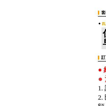
套
四
訂
●
●
1
2