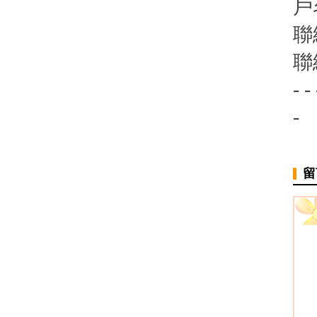
戶
聯
聯
- - 
-
留