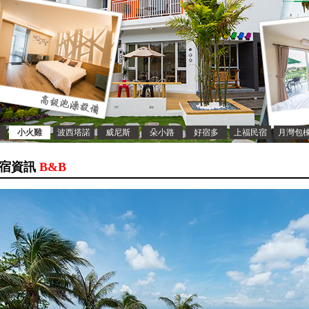
小火雞
波西塔諾
威尼斯
朵小路
好宿多
上福民宿
月灣包
宿資訊
B&B