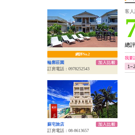
客人
總
網評No.2
我要
輪廓莊園
訂房電話：0978252543
蘇宅旅店
訂房電話：08-8613657