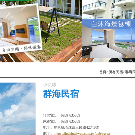
棟
首頁
>
所有民宿
>
群海
小琉球
群海民宿
訂房電話：0939-635359
連絡電話：0939-635359
地址：屏東縣琉球鄉三民路42之3號
網址：
https://liuchiutaiwan.com.tw/bnb/agsea