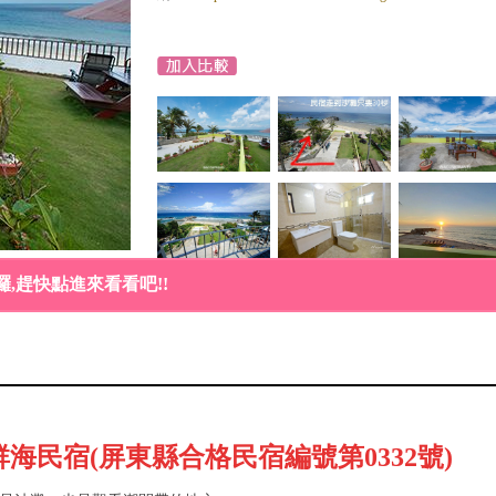
,趕快點進來看看吧!!
海民宿(屏東縣合格民宿編號第0332號)