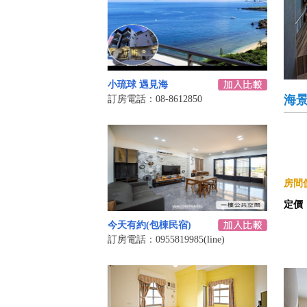
小琉球 遇見海
海
訂房電話：08-8612850
房間價
定價
今天有約(包棟民宿)
訂房電話：0955819985(line)