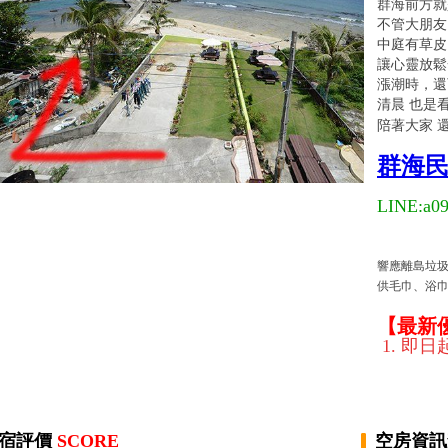
群海前方就
不管大朋友
中庭
有
草皮
讓心靈放鬆
漲潮時，還
清晨 也是
陪著大家 
群海民
LINE:
a0
響應離島垃圾
供毛巾、浴巾
【最新
1. 即
宿評價
SCORE
空房資