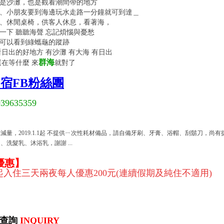
是沙灘，也是觀看潮間帶的地方
、小朋友要到海邊玩水走路一分鐘就可到達＿
、休閒桌椅，供客人休息，看著海，
一下 聽聽海聲 忘記煩惱與憂愁
可以看到綠蠵龜的蹤跡
看日出的好地方 有沙灘 有大海 有日出
群海
還在等什麼 來
就對了
宿FB粉絲團
939635359
減量，2019.1.1起 不提供ㄧ次性耗材備品，請自備牙刷、牙膏、浴帽、刮鬍刀，尚有
、洗髮乳、沐浴乳，謝謝 ...
優惠】
日起入住三天兩夜每人優惠200元(連續假期及純住不適用)
訊查詢
INQUIRY