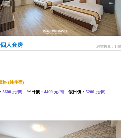
景四人套房
房間數量：1 間
格 (純住宿)
：
5600 元/間
平日價：
4400 元/間
假日價：
5200 元/間