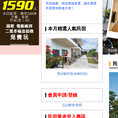
民宿推薦，情侶度假首選，讓在選擇
民宿更加快速方便！
本月精選人氣民宿
景好睡
民
景好睡民宿(包棟民宿)
會員申請/登錄
忘記帳號/密碼
民宿業者登入專區