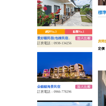
標
網評No.3
點擊No.1
景好睡民宿(包棟民宿..
房間價
訂房電話：0938-134256
定價
朵貓貓海景民宿
訂房電話：0966-778296