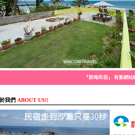
『群海民宿』 有新網站囉
於我們
ABOUT US!!
群