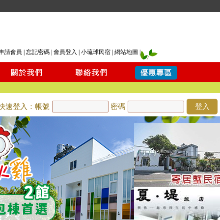
申請會員
|
忘記密碼
|
會員登入
|
小琉球民宿
|
網站地圖
|
快速登入：帳號
密碼
登入