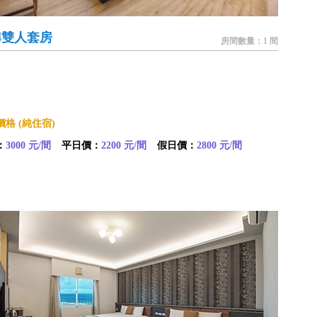
準雙人套房
房間數量：1 間
格 (純住宿)
：
3000 元/間
平日價：
2200 元/間
假日價：
2800 元/間