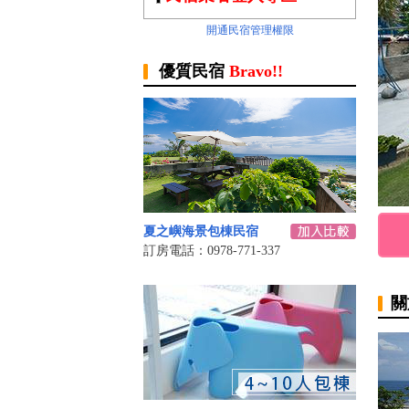
開通民宿管理權限
優質民宿
Bravo!!
夏之嶼海景包棟民宿
訂房電話：0978-771-337
關