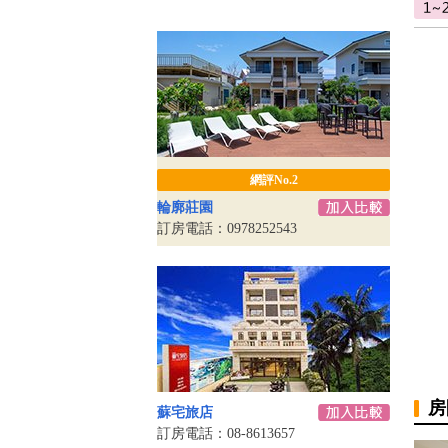
網評No.2
輪廓莊園
訂房電話：0978252543
房
蘇宅旅店
訂房電話：08-8613657