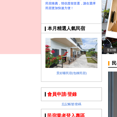
民宿推薦，情侶度假首選，讓在選擇
民宿更加快速方便！
本月精選人氣民宿
景好睡
民
景好睡民宿(包棟民宿)
會員申請/登錄
忘記帳號/密碼
民宿業者登入專區