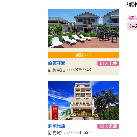
總
我要
網評No.2
輪廓莊園
訂房電話：0978252543
蘇宅旅店
訂房電話：08-8613657