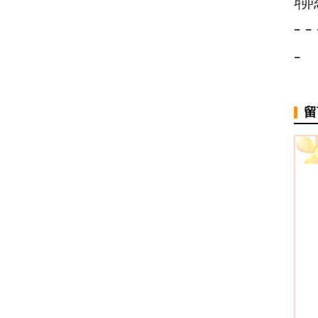
聯
- - 
-
留