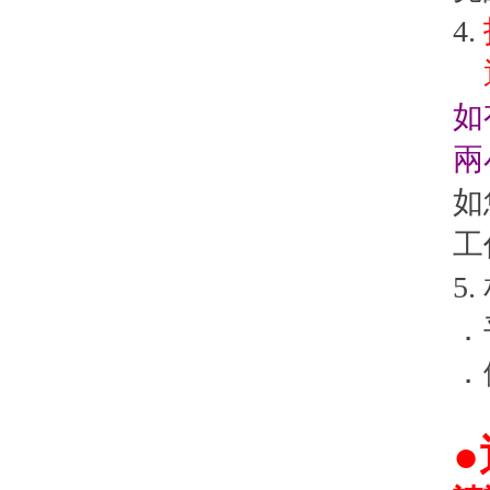
4.
退
如
兩
如
工
5
．
．