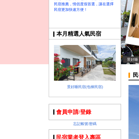
民宿推薦，情侶度假首選，讓在選擇
民宿更加快速方便！
本月精選人氣民宿
景好睡
民
景好睡民宿(包棟民宿)
會員申請/登錄
忘記帳號/密碼
民宿業者登入專區