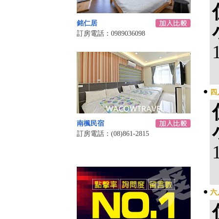
銘仁居
訂房電話：0989036098
四
南楓民宿
訂房電話：(08)861-2815
六