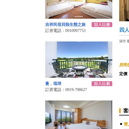
吉祥民宿貝殼生態之旅
四
訂房電話：0910997753
浴巾 
房間價
定價
曼．琉球
訂房電話：0919-798627
套
雙