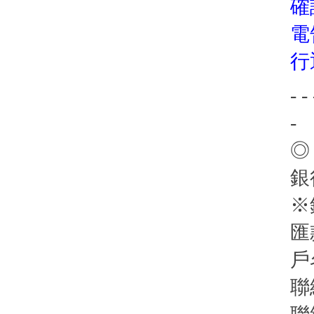
確
電
行
- - 
-
◎
銀
※
匯
戶
聯