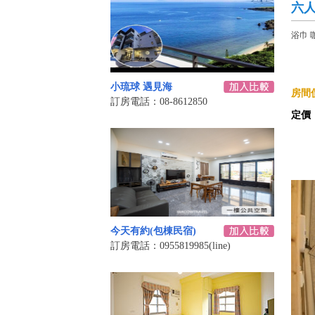
六
浴巾 
小琉球 遇見海
房間價
訂房電話：08-8612850
定價
今天有約(包棟民宿)
訂房電話：0955819985(line)