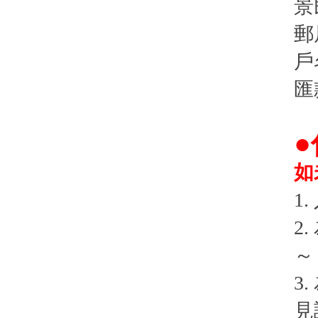
景
郵
戶
匯
如
1
2
～
3
見