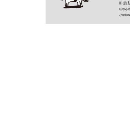
哇靠新
哇靠小琉球民
小琉球民宿 