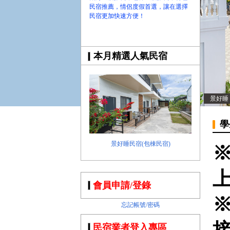
民宿推薦，情侶度假首選，讓在選擇
民宿更加快速方便！
本月精選人氣民宿
景好睡
學
景好睡民宿(包棟民宿)
會員申請/登錄
忘記帳號/密碼
民宿業者登入專區