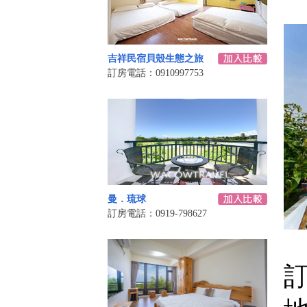
吉祥民宿貝殼生態之旅
訂房電話：0910997753
曼．琉球
訂房電話：0919-798627
訂