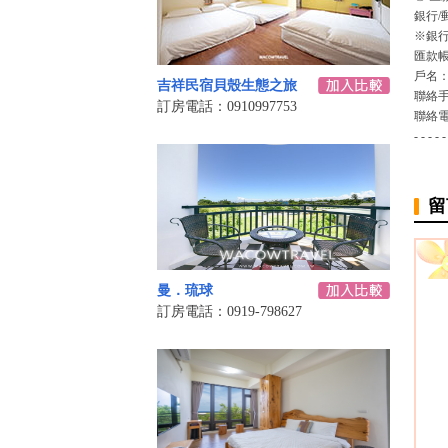
銀行/
※銀行
匯款
戶名
吉祥民宿貝殼生態之旅
聯絡
訂房電話：0910997753
聯絡
- - - - -
留
曼．琉球
訂房電話：0919-798627