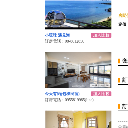
房間價
定價
小琉球 遇見海
訂房電話：08-8612850
套
訂
今天有約(包棟民宿)
訂房電話：0955819985(line)
訂
- - - - -
◎ 匯