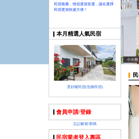
民宿推薦，情侶度假首選，讓在選擇
民宿更加快速方便！
本月精選人氣民宿
小火雞
民
景好睡民宿(包棟民宿)
會員申請/登錄
忘記帳號/密碼
民宿業者登入專區