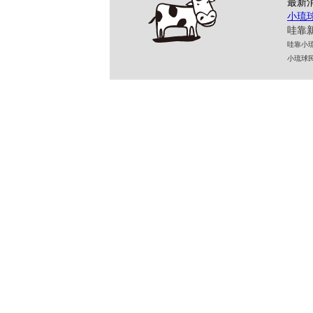
最新
小琉
哇靠新
哇靠小琉球民
小琉球民宿 