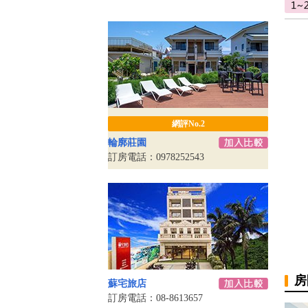
網評No.2
輪廓莊園
訂房電話：0978252543
房
蘇宅旅店
訂房電話：08-8613657