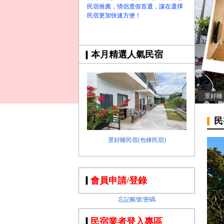
民宿推薦，情侶度假首選，讓在選擇
民宿更加快速方便！
本月精選人氣民宿
景好睡
民
景好睡民宿(包棟民宿)
會員申請/登錄
忘記帳號/密碼
民宿業者登入專區