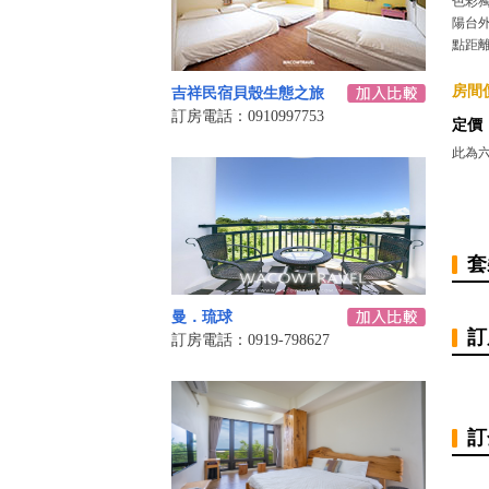
色彩
陽台
點距離
房間價
吉祥民宿貝殼生態之旅
訂房電話：0910997753
定價
此為
套
曼．琉球
訂
訂房電話：0919-798627
訂