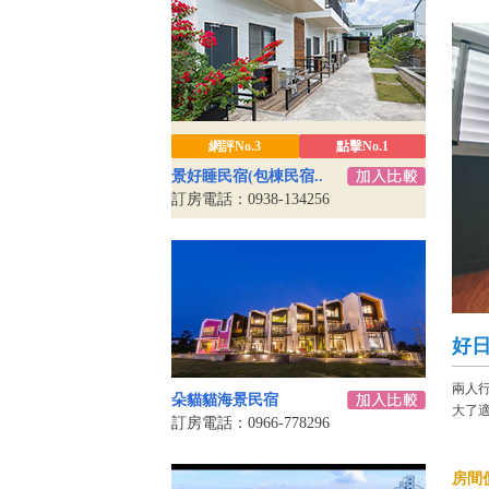
網評No.3
點擊No.1
景好睡民宿(包棟民宿..
訂房電話：0938-134256
好日
兩人
朵貓貓海景民宿
大了
訂房電話：0966-778296
房間價