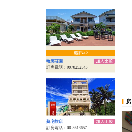
網評No.2
輪廓莊園
訂房電話：0978252543
房
蘇宅旅店
訂房電話：08-8613657