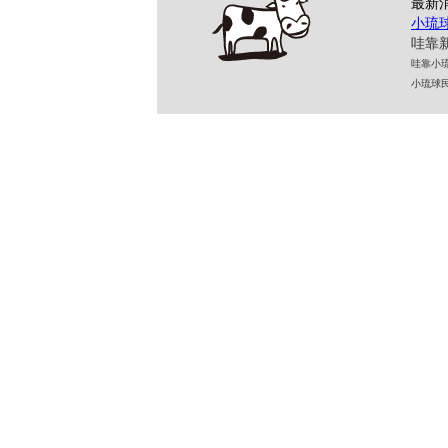
最新
小琉
哇靠新
哇靠小琉球民
小琉球民宿 