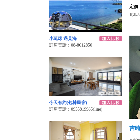
定價
此為
小琉球 遇見海
訂房電話：08-8612850
今天有約(包棟民宿)
訂房電話：0955819985(line)
吉時