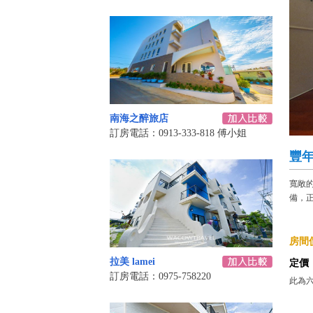
南海之醉旅店
訂房電話：0913-333-818 傅小姐
豐年
寬敞
備，
房間價
拉美 lamei
定價
訂房電話：0975-758220
此為