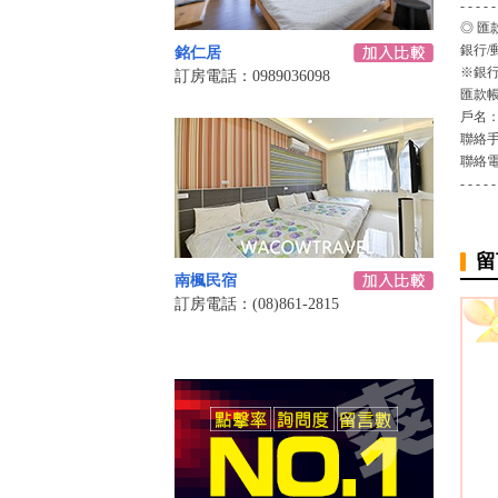
- - - - -
◎ 匯
銀行/
銘仁居
※銀行
訂房電話：0989036098
匯款帳
戶名：
聯絡手
聯絡電
- - - - -
留
南楓民宿
訂房電話：(08)861-2815