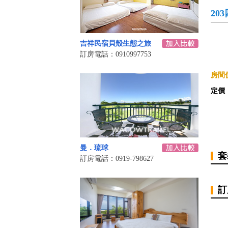
20
吉祥民宿貝殼生態之旅
訂房電話：0910997753
房間價
定價
曼．琉球
套
訂房電話：0919-798627
訂