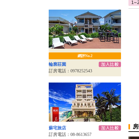
網評No.2
輪廓莊園
訂房電話：0978252543
房
蘇宅旅店
訂房電話：08-8613657