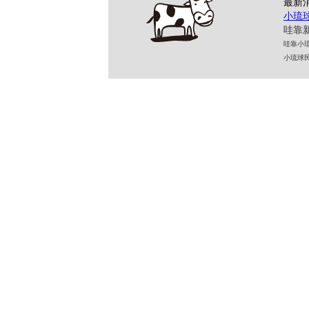
最新
小琉
哇靠新
哇靠小琉球民
小琉球民宿 