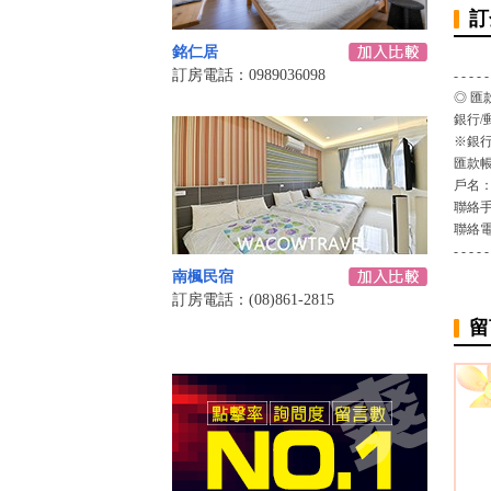
訂
銘仁居
訂房電話：0989036098
- - - - -
◎ 匯
銀行/
※銀行
匯款
戶名
聯絡
聯絡
- - - - -
南楓民宿
訂房電話：(08)861-2815
留