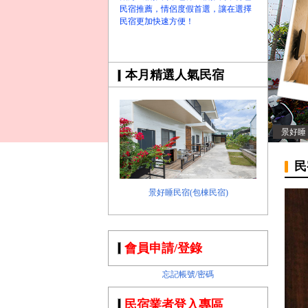
民宿推薦，情侶度假首選，讓在選擇
民宿更加快速方便！
本月精選人氣民宿
景好睡
民
景好睡民宿(包棟民宿)
會員申請/登錄
忘記帳號/密碼
民宿業者登入專區